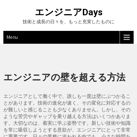
Skip
to
エンジニアDays
content
技術と成長の日々を、もっと充実したものに
Menu
エンジニアの壁を超える方法
エンジニアとして働く中で、誰しも一度は壁にぶつかるこ
とがあります。技術の進化が速く、その変化に対応するの
が難しいと感じることも少なくありません。しかし、その
ような苦労やギャップを乗り越える方法はいくつかありま
す。大切なのは、着実に学ぶ姿勢です。新しい技術や知識
を常に吸収しようとする意欲が、エンジニアにとって非常
に重要です。日々の業務に追われる中でも、小さな時間を